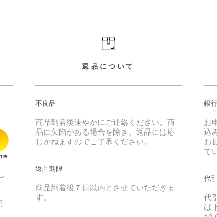
返品について
不良品
銀
商品到着後速やかにご連絡ください。商
お
品に欠陥がある場合を除き、返品には応
込
じかねますのでご了承ください。
お
て
返品期限
し
代
商品到着後７日以内とさせていただきま
す。
代
円
は
10