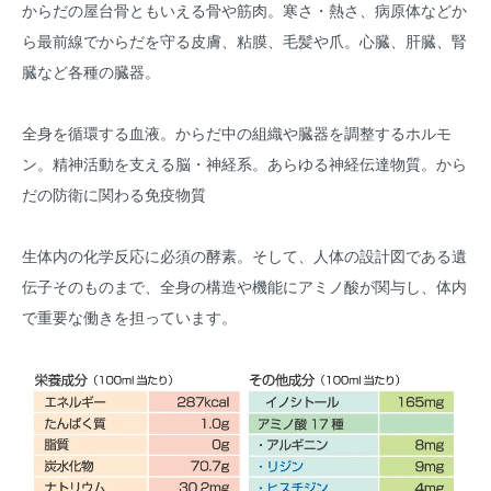
からだの屋台骨ともいえる骨や筋肉。寒さ・熱さ、病原体などか
ら最前線でからだを守る皮膚、粘膜、毛髪や爪。心臓、肝臓、腎
臓など各種の臓器。
全身を循環する血液。からだ中の組織や臓器を調整するホルモ
ン。精神活動を支える脳・神経系。あらゆる神経伝達物質。から
だの防衛に関わる免疫物質
生体内の化学反応に必須の酵素。そして、人体の設計図である遺
伝子そのものまで、全身の構造や機能にアミノ酸が関与し、体内
で重要な働きを担っています。